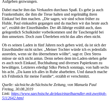
Aufgeben gezwungen.
Dabei mache ihm das Verkaufen durchaus Spaß. Es gebe ja auch
Frankenthaler, die ihm die Treue halten und regelmäßig ihren
Einkauf bei ihm machen. „Die sagen, wir sind schon früher zu
Huhle, Paul einkaufen gegangen und da machen wir das heute auch
so“, erzählt der Einzelhändler. Der 48-Jährige erzählt auch, dass
gelegentlich Schulkinder vorbeikommen und ihr Taschengeld bei
ihm umsetzen. Doch zum Überleben reicht das alles eben nicht.
Ob es seinen Laden in fünf Jahren noch geben wird, da ist sich der
Einzelhändler nicht sicher. „Meiner Tochter würde ich es jedenfalls
ausreden, wenn sie ihn übernehmen wöllte“, sagt er. Den Stress
müsse sie sich nicht antun. Denn neben dem im-Laden-stehen gebe
es auch noch Einkauf, Buchhaltung und diversen Papierkram zu
bewältigen. Letzteres erledigt Silko Pietsch sonntags, von halb sechs
bis acht. „Da kann ich alles in Ruhe abarbeiten. Und danach mache
ich Frühstück für meine Familie“, erzählt er verschmitzt.
Quelle: sächsiche.de/Sächsische Zeitung, von Manuela Paul
Freitag, 30.08.2019
Link:
https://www.saechsische.de/plus/einzelhaendler-mit-zweitjob-
5112642.html