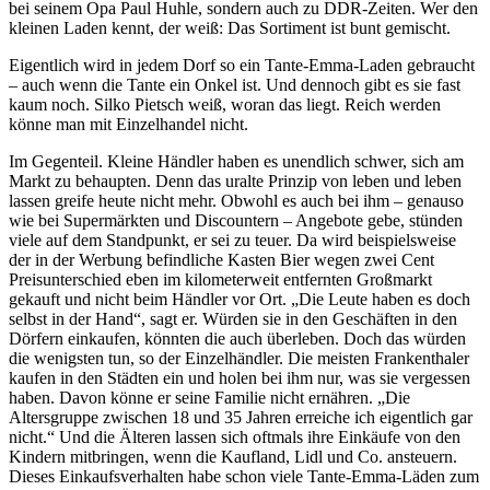
bei seinem Opa Paul Huhle, sondern auch zu DDR-Zeiten. Wer den
kleinen Laden kennt, der weiß: Das Sortiment ist bunt gemischt.
Eigentlich wird in jedem Dorf so ein Tante-Emma-Laden gebraucht
– auch wenn die Tante ein Onkel ist. Und dennoch gibt es sie fast
kaum noch. Silko Pietsch weiß, woran das liegt. Reich werden
könne man mit Einzelhandel nicht.
Im Gegenteil. Kleine Händler haben es unendlich schwer, sich am
Markt zu behaupten. Denn das uralte Prinzip von leben und leben
lassen greife heute nicht mehr. Obwohl es auch bei ihm – genauso
wie bei Supermärkten und Discountern – Angebote gebe, stünden
viele auf dem Standpunkt, er sei zu teuer. Da wird beispielsweise
der in der Werbung befindliche Kasten Bier wegen zwei Cent
Preisunterschied eben im kilometerweit entfernten Großmarkt
gekauft und nicht beim Händler vor Ort. „Die Leute haben es doch
selbst in der Hand“, sagt er. Würden sie in den Geschäften in den
Dörfern einkaufen, könnten die auch überleben. Doch das würden
die wenigsten tun, so der Einzelhändler. Die meisten Frankenthaler
kaufen in den Städten ein und holen bei ihm nur, was sie vergessen
haben. Davon könne er seine Familie nicht ernähren. „Die
Altersgruppe zwischen 18 und 35 Jahren erreiche ich eigentlich gar
nicht.“ Und die Älteren lassen sich oftmals ihre Einkäufe von den
Kindern mitbringen, wenn die Kaufland, Lidl und Co. ansteuern.
Dieses Einkaufsverhalten habe schon viele Tante-Emma-Läden zum