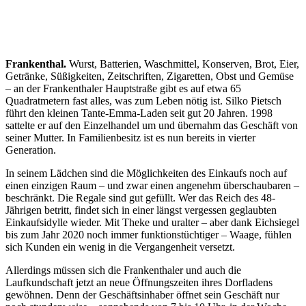
Frankenthal.
Wurst, Batterien, Waschmittel, Konserven, Brot, Eier,
Getränke, Süßigkeiten, Zeitschriften, Zigaretten, Obst und Gemüse
– an der Frankenthaler Hauptstraße gibt es auf etwa 65
Quadratmetern fast alles, was zum Leben nötig ist. Silko Pietsch
führt den kleinen Tante-Emma-Laden seit gut 20 Jahren. 1998
sattelte er auf den Einzelhandel um und übernahm das Geschäft von
seiner Mutter. In Familienbesitz ist es nun bereits in vierter
Generation.
In seinem Lädchen sind die Möglichkeiten des Einkaufs noch auf
einen einzigen Raum – und zwar einen angenehm überschaubaren –
beschränkt. Die Regale sind gut gefüllt. Wer das Reich des 48-
Jährigen betritt, findet sich in einer längst vergessen geglaubten
Einkaufsidylle wieder. Mit Theke und uralter – aber dank Eichsiegel
bis zum Jahr 2020 noch immer funktionstüchtiger – Waage, fühlen
sich Kunden ein wenig in die Vergangenheit versetzt.
Allerdings müssen sich die Frankenthaler und auch die
Laufkundschaft jetzt an neue Öffnungszeiten ihres Dorfladens
gewöhnen. Denn der Geschäftsinhaber öffnet sein Geschäft nur