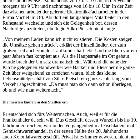
noch stundenweise – sonnabends von 7 bis 10 Uhr, in der Woche
morgens bis 9 Uhr und nachmittags von 16 bis 18 Uhr. In der Zeit
dazwischen arbeitet der gelernte Elektronik-Facharbeiter in der
Firma Michel im Ort. Als dort ein langjähriger Mitarbeiter in den
Ruhestand wechselte und sich die Gelegenheit bot, dessen
Nachfolge anzutreten, überlegte Silko Pietsch nicht lange.
„Von meinem Laden kann ich nicht existieren. Die Kosten steigen,
die Umsätze gehen zurück“, erklärt der Einzelhändler, der zum
großen Teil auch von der Laufkundschaft lebt. Und die blieb vor ein
paar Jahren fast komplett aus. Als die Hauptstraße im Ort gebaut
wurde brach der Umsatz dramatisch ein. Während die nahe der
Kirche gelegenen Handwerker wie Bäcker und Fleischer die ganze
Zeit über weitgehend zu erreichen waren, blieb das kleine
Lebensmittelgeschäft von Silko Pietsch ein ganzes Jahr lang vom
Verkehr abgeschnitten. „Da muss man sich dann schon überlegen,
ob und wie man weitermacht.“
Die meisten kaufen in den Städten ein
Er entschied sich fürs Weitermachen. Auch, weil er für die
Frankenthaler da sein will. Das Geschäft, dessen Wurzeln bis ins 19.
Jahrhundert reichen, war in der Vergangenheit mal Fischladen, mal
Gemischtwarenhandel, in der ersten Hälfte des 20. Jahrhunderts
auch Kolonialwarengeschäft. Privat ist es immer gewesen, nicht nur