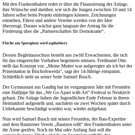
Mit den Frankenthalern redet er über die Finanzierung der Anlage,
ihre Wünsche und darüber, wie sich die Jungen zwischen 10 und 14
Jahren selbst beim Projekt einbringen können. Zeichnungen
entstehen, Eltern und andere Vereine werden von der Idee
überzeugt. Daraus wächst ganz langsam der Antrag für die
Förderung über die „Partnerschaften für Demokratie“.
Fläche am Sportplatz wird asphaltiert
Dessen Begleitausschuss besteht aus zwölf Erwachsenen, die sich
für das eingereichte Vorhaben begeistern müssen. Ferdinand Otto
stellt das Konzept vor. „Meine Mutter war aufgeregter als ich bei der
Präsentation in Bischofswerda“, sagt der 14-Jährige entspannt.
Schließlich steht an seiner Seite Samuel Busch.
Der Gymnasiast aus Gaußig hat im vergangenen Jahr mit Freunden
eine Halfpipe für das „We Go Apart with Art“-Festival in Neukirch
gebaut. Die Anlage haben die Jugendlichen Ende Februar in ihrem
Heimatdorf aufgestellt und, nachdem sie zwei Wochen später durch
Unbekannte beschädigt worden war, wieder aufgebaut.
Nun wird Samuel Busch mit seinen Freunden, der Bau-Expertise
und dem Bautzener Verein „Bautzen rollt“ den Frankenthalern unter
die Arme greifen. Noch im Mai oder Anfang Juni soll die