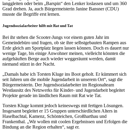
langgleiten oder beim „Barspin“ den Lenker loslassen und um 360
Grad drehen. Ja, auch Bürgermeisterin Janine Bansner (CDU)
musste die Begriffe erst lernen.
Jugendsozialarbeiter hilft mit Rat und Tat
Bei ihr stehen die Scooter-Jungs vor einem guten Jahr im
Gemeindebüro und fragen, ob sie ihre selbstgebauten Rampen aus
Erde gleich am Sportplatz liegen lassen können. Doch es dauert nur
wenige Tage, bis einige Anwohner meinen, vielleicht könnten die
aufgehäuften Berge auch wieder weggeräumt werden, damit
niemand stürzt in der Nacht.
„Damals habe ich Torsten Kluge ins Boot geholt. Er kümmert sich
seit Jahren um die mobile Jugendarbeit in unserem Ort“, sagt die
Bürgermeisterin. Der Jugendsozialarbeiter im Regionalteam
Westlausitz des Netzwerks für Kinder- und Jugendarbeit begleitet
Projekte gerade im ländlichen Raum mit Rat wie Tat.
Torsten Kluge kommt jedoch keineswegs mit fertigen Lösungen.
Insgesamt begleitet er 15 Gruppen unterschiedlichen Alters in
Haselbachtal, Kamenz, Schönteichen, Großharthau und
Frankenthal. „Wir wollen mit coolen Ergebnissen und Erfolgen die
Bindung an die Region erhalten“, sagt er.