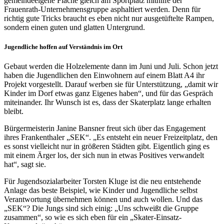
gemeindeeigene Fläche gleich am Sportplatz mithilfe der
Frauenrath-Unternehmensgruppe asphaltiert werden. Denn für
richtig gute Tricks braucht es eben nicht nur ausgetüftelte Rampen,
sondern einen guten und glatten Untergrund.
Jugendliche hoffen auf Verständnis im Ort
Gebaut werden die Holzelemente dann im Juni und Juli. Schon jetzt
haben die Jugendlichen den Einwohnern auf einem Blatt A4 ihr
Projekt vorgestellt. Darauf werben sie für Unterstützung, „damit wir
Kinder im Dorf etwas ganz Eigenes haben“, und für das Gespräch
miteinander. Ihr Wunsch ist es, dass der Skaterplatz lange erhalten
bleibt.
Bürgermeisterin Janine Bansner freut sich über das Engagement
ihres Frankenthaler „SEK“. „Es entsteht ein neuer Freizeitplatz, den
es sonst vielleicht nur in größeren Städten gibt. Eigentlich ging es
mit einem Ärger los, der sich nun in etwas Positives verwandelt
hat“, sagt sie.
Für Jugendsozialarbeiter Torsten Kluge ist die neu entstehende
Anlage das beste Beispiel, wie Kinder und Jugendliche selbst
Verantwortung übernehmen können und auch wollen. Und das
„SEK“? Die Jungs sind sich einig: „Uns schweißt die Gruppe
zusammen“, so wie es sich eben für ein „Skater-Einsatz-