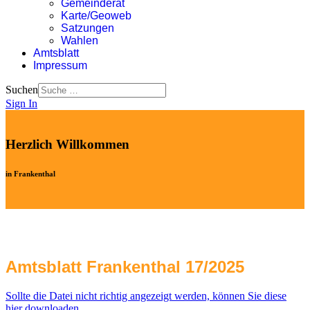
Gemeinderat
Karte/Geoweb
Satzungen
Wahlen
Amtsblatt
Impressum
Suchen
Sign In
Herzlich Willkommen
in Frankenthal
Amtsblatt Frankenthal 17/2025
Sollte die Datei nicht richtig angezeigt werden, können Sie diese
hier downloaden.