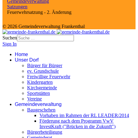
Gemeindeverwaltung
Satzungen
Feuerwehrsatzung - 2. Änderung
© 2026 Gemeindeverwaltung Frankenthal
Suchen
Sign In
Home
Unser Dorf
Bürger für Bürger
ev. Grundschule
Freiwillige Feuerwehr
Kindergarten
Kirchgemeinde
Sportstätten
Vereine
Gemeindeverwaltung
Baugeschehen
Vorhaben im Rahmen der RL LEADER/2014
Förderung nach dem Programm VwV
InvestKraft ("Brücken in die Zukunft")
Bürgerbeteiligung
Gemeinderat