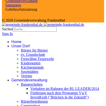
Gemeindeverwaltung
Satzungen
Gehölzschutzsatzung
© 2026 Gemeindeverwaltung Frankenthal
Suchen
Sign In
Home
Unser Dorf
Bürger für Bürger
ev. Grundschule
Freiwillige Feuerwehr
Kindergarten
Kirchgemeinde
Sportstätten
Vereine
Gemeindeverwaltung
Baugeschehen
Vorhaben im Rahmen der RL LEADER/2014
Förderung nach dem Programm VwV
InvestKraft ("Brücken in die Zukunft")
Bürgerbeteiligung
Gemeinderat